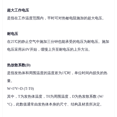
超大工作电压
是指在工作温度范围内，平时可对热敏电阻施加的超大电压。
耐电压
在25℃的静止空气中施加三分钟也能承受的电压为耐电压。施加
电压采用从0V开始，缓慢上升至耐电压的上升方法。
热放散系数(D)
是指发热体和周围温度的温度差为1℃时，单位时间内损失的热
量。
W=I?V=D (T-T0)
其中，T为发热体温度，T0为周围温度，D为热发散系数 (W/
°C)，此数值通常由发热体本身的尺寸、结构及材质所决定。